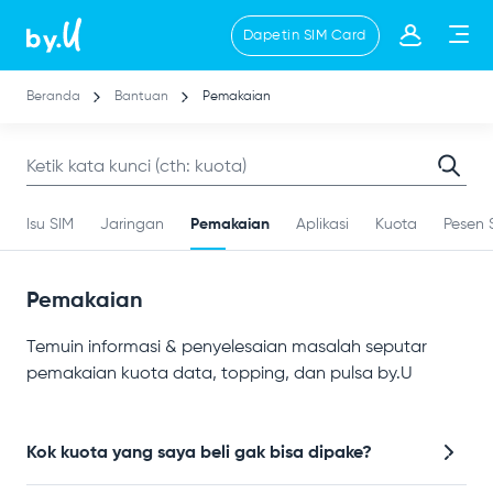
Lompat
Dapetin SIM Card
ke
isi
utama
Beranda
Bantuan
Pemakaian
Isu SIM
Jaringan
Pemakaian
Aplikasi
Kuota
Pesen 
Pemakaian
Temuin informasi & penyelesaian masalah seputar
pemakaian kuota data, topping, dan pulsa by.U
Kok kuota yang saya beli gak bisa dipake?