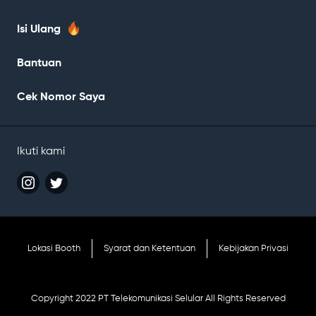
Isi Ulang
Bantuan
Cek Nomor Saya
Ikuti kami
Catatan
Lokasi Booth
Syarat dan Ketentuan
Kebijakan Privasi
kaki
Copyright 2022 PT Telekomunikasi Selular All Rights Reserved