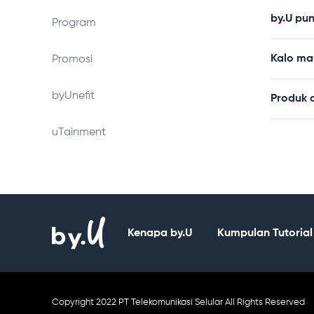
by.U pu
Program
Kalo ma
Promosi
byUnefit
Produk a
uTainment
Kenapa by.U
Kumpulan Tutorial
Copyright 2022 PT Telekomunikasi Selular All Rights Reserved