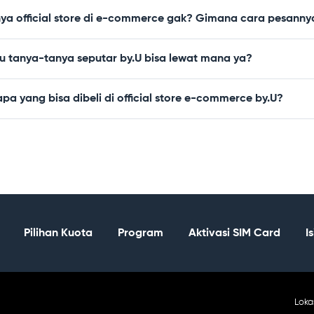
nya official store di e-commerce gak? Gimana cara pesanny
u tanya-tanya seputar by.U bisa lewat mana ya?
pa yang bisa dibeli di official store e-commerce by.U?
Pilihan Kuota
Program
Aktivasi SIM Card
I
Ca
Loka