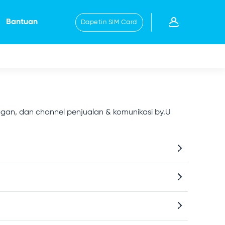
Bantuan
Dapetin SIM Card
ggan, dan channel penjualan & komunikasi by.U