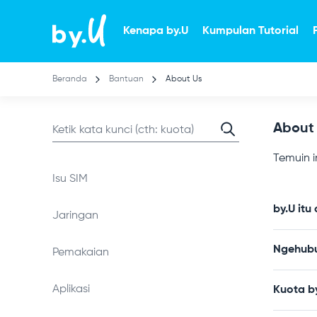
Lompat
ke
Kenapa by.U
Kumpulan Tutorial
isi
utama
Beranda
Bantuan
About Us
About
Temuin i
Isu SIM
by.U itu
Jaringan
Ngehubu
Pemakaian
Aplikasi
Kuota by