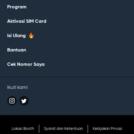
Program
Aktivasi SIM Card
Isi Ulang
Bantuan
Cek Nomor Saya
Ikuti kami
Catatan
Lokasi Booth
Syarat dan Ketentuan
Kebijakan Privasi