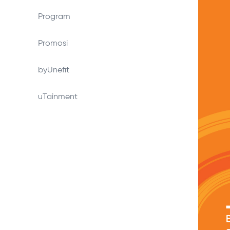
Program
Promosi
byUnefit
uTainment