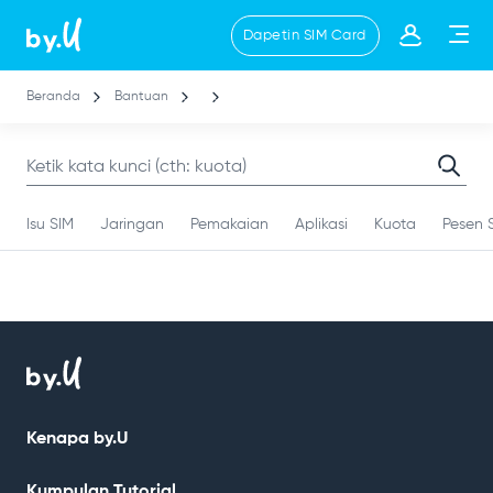
Lompat
Dapetin SIM Card
ke
isi
utama
Beranda
Bantuan
Isu SIM
Jaringan
Pemakaian
Aplikasi
Kuota
Pesen 
Kenapa by.U
Kumpulan Tutorial