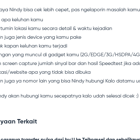
ya Nindy bisa cek lebih cepet, pas ngelaporin masalah kamu, 
is apa keluhan kamu
tumin lokasi kamu secara detail & waktu kejadian
in juga jenis device yang kamu pake
ak kapan keluhan kamu terjadi
ingan yang muncul di gadget kamu (2G/EDGE/3G/HSDPA/4G
m screen capture jumlah sinyal bar dan hasil Speedtest jika ad
kasi/website apa yang tidak bisa dibuka
oin juga ya nomor lain yang bisa Nindy hubungi Kalo datamu u
ndy akan hubungi kamu secepatnya kalo udah selesai dicek :)
yaan Terkait