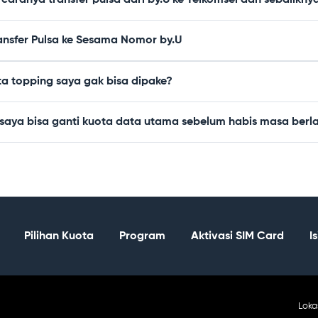
aranya transfer pulsa dari by.U ke Telkomsel dan sebalikny
ansfer Pulsa ke Sesama Nomor by.U
ta topping saya gak bisa dipake?
saya bisa ganti kuota data utama sebelum habis masa berl
Pilihan Kuota
Program
Aktivasi SIM Card
I
Ca
Loka