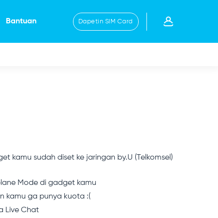
Bantuan
Dapetin SIM Card
t kamu sudah diset ke jaringan by.U (Telkomsel)
rplane Mode di gadget kamu
n kamu ga punya kuota :(
a Live Chat