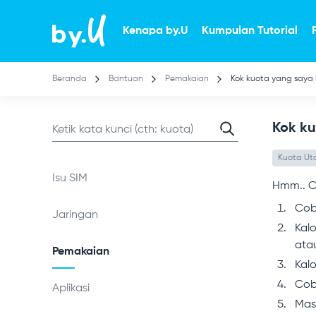
Lompat
ke
Kenapa by.U
Kumpulan Tutorial
isi
utama
Beranda
Bantuan
Pemakaian
Kok kuota yang saya b
Kok ku
Kuota U
Isu SIM
Hmm.. Co
Cob
Jaringan
Kal
ata
Pemakaian
Kal
Cob
Aplikasi
Masi