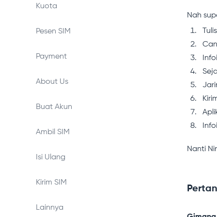
Kuota
Nah supa
Tul
Pesen SIM
Can
Payment
Info
Sej
About Us
Jar
Kiri
Buat Akun
Apli
Inf
Ambil SIM
Nanti Ni
Isi Ulang
Kirim SIM
Pertan
Lainnya