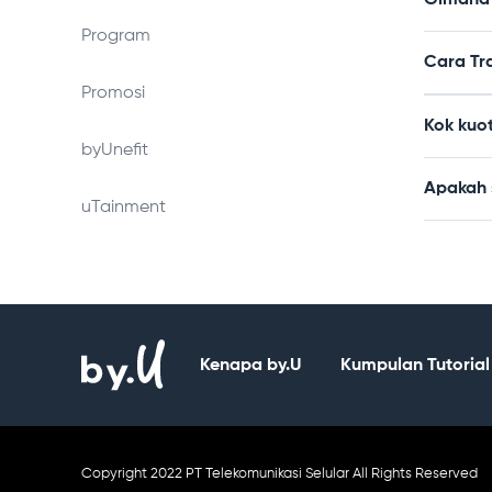
Gimana c
Program
Cara Tr
Promosi
Kok kuo
byUnefit
Apakah 
uTainment
Kenapa by.U
Kumpulan Tutorial
Copyright 2022 PT Telekomunikasi Selular All Rights Reserved