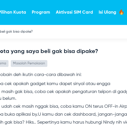
Pilihan Kuota
Program
Aktivasi SIM Card
Isi Ulang
eli gak bisa dipake?
ota yang saya beli gak bisa dipake?
tama
Masalah Pemakaian
bain deh ikutin cara-cara dibawah ini:
a cek apakah gadget kamu dapet sinyal atau engga
o masih gak bisa, coba cek apakah pengaturan telpon di gadge
u belum.
o udah cek masih nggak bisa, coba kamu ON terus OFF-in Ai
a buka aplikasi by.U kamu dan cek dashboard, jangan-janga
h gak bisa? Hiks.. Sepertinya kamu harus hubungi Nindy nih vi