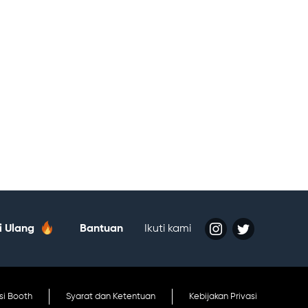
si Ulang
Bantuan
Ikuti kami
tatan
si Booth
Syarat dan Ketentuan
Kebijakan Privasi