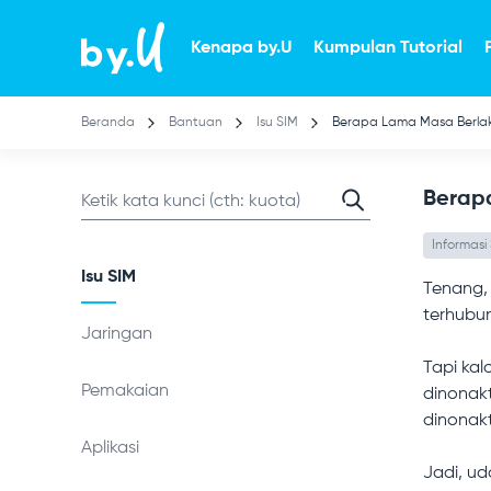
Lompat
ke
Kenapa by.U
Kumpulan Tutorial
isi
utama
Beranda
Bantuan
Isu SIM
Berapa Lama Masa Berlak
Berap
Informasi
Isu SIM
Tenang, 
terhubun
Jaringan
Tapi kal
Pemakaian
dinonakt
dinonakt
Aplikasi
Jadi, ud