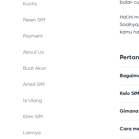
bulan c
Kuota
Hal ini 
Pesen SIM
Soalnya,
kamu har
Payment
About Us
Pertan
Buat Akun
Bagaima
Ambil SIM
Kalo SIM
Isi Ulang
Gimana 
Kirim SIM
Cara me
Lainnya