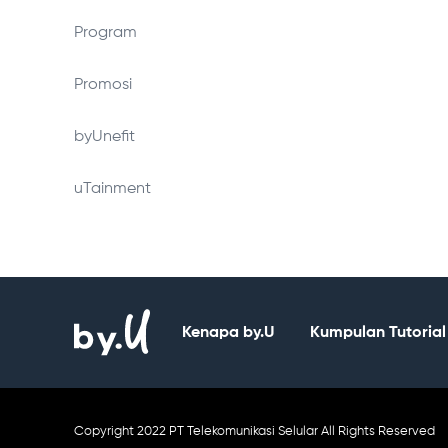
Program
Promosi
byUnefit
uTainment
Kenapa by.U
Kumpulan Tutorial
Copyright 2022 PT Telekomunikasi Selular All Rights Reserved