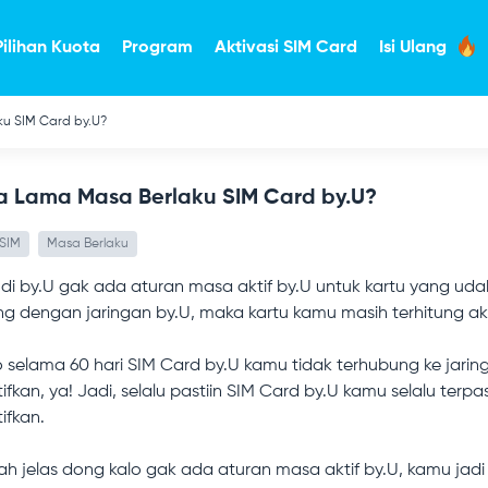
Pilihan Kuota
Program
Aktivasi SIM Card
Isi Ulang
u SIM Card by.U?
a Lama Masa Berlaku SIM Card by.U?
 SIM
Masa Berlaku
di by.U gak ada aturan masa aktif by.U untuk kartu yang uda
g dengan jaringan by.U, maka kartu kamu masih terhitung akti
o selama 60 hari SIM Card by.U kamu tidak terhubung ke jari
ifkan, ya! Jadi, selalu pastiin SIM Card by.U kamu selalu ter
ifkan.
ah jelas dong kalo gak ada aturan masa aktif by.U, kamu jadi 