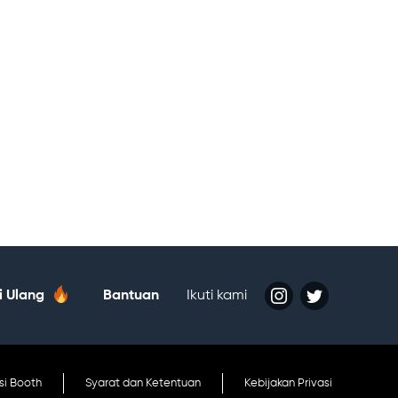
si Ulang
Bantuan
Ikuti kami
tatan
si Booth
Syarat dan Ketentuan
Kebijakan Privasi