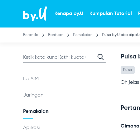
Lompat
ke
Kenapa by.U
Kumpulan Tutorial
isi
utama
Beranda
Bantuan
Pemakaian
Pulsa by.U bisa dipake
Pulsa 
Pulsa
Isu SIM
Oh jelas
Jaringan
Pertan
Pemakaian
Gimana c
Aplikasi