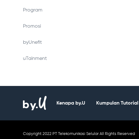
Program
Promosi
byUnefit
uTainment
Kenapa by.U
Kumpulan Tutorial
Copyright 2022 PT Telekomunikasi Selular All Rights Reserved