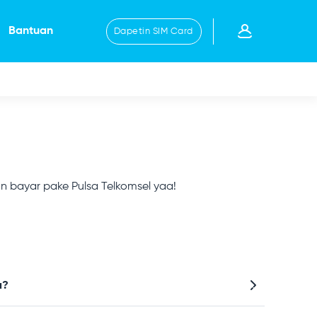
Bantuan
Dapetin SIM Card
an bayar pake Pulsa Telkomsel yaa!
a?